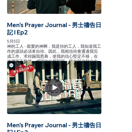
信能成为眼见！马可福音9章24节说：「孩子的父亲
立时喊着说：我信！但我信不足，求主帮助。
Men's Prayer Journal - 男士禱告日
記 l Ep2
5月5日
神的工人 - 親愛的神啊，我是祢的工人，我知道我工
作的源頭必須來自祢。因此，我相信祢會通過我完
成工作。求祢賜我恩典，使我的信心堅定不移，在
祢裡面不動搖。感謝祢向我顯明，我在與祢契合中
的勞苦絕不是徒然的！哥林多前書15章58節說：
「所以，我親愛的弟兄們，你們務要堅固，不可搖
動，常常竭力多做主工，因為知道，你們的勞苦在
主裡面不是徒然的。」
神的工人 - 亲爱的神啊，我是祢的工人，我知道我工
作的源头必须来自祢。因此，我相信祢会通过我完
成工作。求祢赐我恩典，使我的信心坚定不移，在
祢里面不动摇。感谢祢向我显明，我在与祢契合中
的劳苦绝不是徒然的！哥林多前书15章58节说：
「所以，我亲爱的弟兄们，你们务要坚固，不可摇
动，常常竭力多做主工，因为知道，你们的劳苦在
Men's Prayer Journal - 男士禱告日
主里面不是徒然的。」