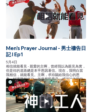
Men's Prayer Journal - 男士禱告日
記 l Ep1
5月4日
相信就能看見 - 親愛的主啊，曾經我以為眼見為實，
但是祢的道路總是本乎恩因著信。現在，我明白當
我相信，就能看見。主啊，求祢賜給我信心的恩
典，好讓我相信祢，並且親眼看見。感謝祢使我的
信能成為眼見！馬可福音9章24節說：「孩子的父親
立時喊著說：我信！但我信不足，求主幫助。」
相信就能看见 - 亲爱的主啊，曾经我以为眼见为实，
但是祢的道路总是本乎恩因着信。现在，我明白当
我相信，就能看见。主啊，求祢赐给我信心的恩
典，好让我相信祢，并且亲眼看见。感谢祢使我的