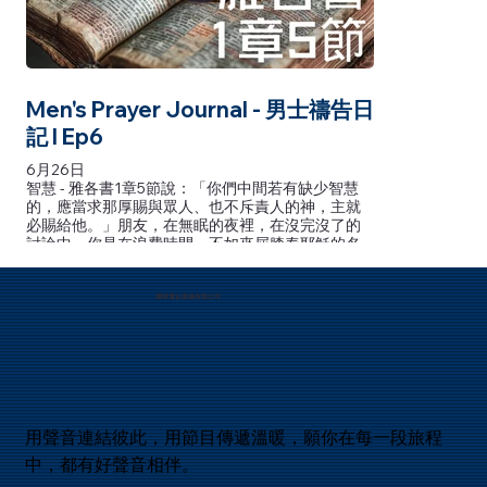
能的哪一位！
Men's Prayer Journal - 男士禱告日
記 l Ep6
6月26日
智慧 - 雅各書1章5節說：「你們中間若有缺少智慧
的，應當求那厚賜與眾人、也不斥責人的神，主就
必賜給他。」朋友，在無眠的夜裡，在沒完沒了的
討論中，你是在浪費時間，不如來屈膝奉耶穌的名
禱告吧，祈求你有智慧來辨別什麼是對的，什麼是
神眼中所喜悅的，祂會回應你。
環球電台香港有限公司
智慧 - 雅各书1章5节说：「你们中间若有缺少智慧
的，应当求那厚赐与众人、也不斥责人的神，主就
必赐给他。」朋友，在无眠的夜里，在没完没了的
讨论中，你是在浪费时间，不如来屈膝奉耶稣的名
祷告吧，祈求你有智慧来辨别什么是对的，什么是
神眼中所喜悦的，祂会回应你。
用聲音連結彼此，用節目傳遞溫暖，願你在每一段旅程
中，都有好聲音相伴。