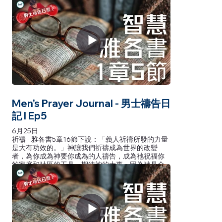
告，讓他們在主裡面保持堅強。
苦难 - 彼得前书5章10节说：「那赐诸般恩典的神曾
在基督里召你们，得享他永远的荣耀，等你们暂受
苦难之后，必要亲自成全你们，坚固你们，赐力量
给你们。」为3亿6千万个经历严重逼害的基督徒祷
告，让他们在主里面保持坚强。
Men's Prayer Journal - 男士禱告日
記 l Ep5
6月25日
祈禱 - 雅各書5章16節下說：「義人祈禱所發的力量
是大有功效的。」神讓我們祈禱成為世界的改變
者，為你成為神要你成為的人禱告，成為祂祝福你
的家庭和社區的工具。期待神的大事，因為祂是全
能的哪一位！
祈祷 - 雅各书5章16节下说：「义人祈祷所发的力量
是大有功效的。」神让我们祈祷成为世界的改变
者，为你成为神要你成为的人祷告，成为祂祝福你
的家庭和社区的工具。期待神的大事，因为祂是全