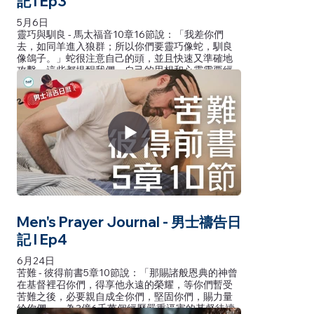
記 l Ep3
5月6日
靈巧與馴良 - 馬太福音10章16節說：「我差你們
去，如同羊進入狼群；所以你們要靈巧像蛇，馴良
像鴿子。」蛇很注意自己的頭，並且快速又準確地
攻擊，這些都提醒我們，自己的思想和心靈需要經
常與神的旨意和時機保持一致。祈求你謙卑和真實
的見證會榮耀基督。
灵巧与驯良 - 马太福音10章16节说：「我差你们
去，如同羊进入狼群；所以你们要灵巧像蛇，驯良
像鸽子。」蛇很注意自己的头，并且快速又准确地
攻击，这些都提醒我们，自己的思想和心灵需要经
常与神的旨意和时机保持一致。祈求你谦卑和真实
的见证会荣耀基督。
Men's Prayer Journal - 男士禱告日
記 l Ep4
6月24日
苦難 - 彼得前書5章10節說：「那賜諸般恩典的神曾
在基督裡召你們，得享他永遠的榮耀，等你們暫受
苦難之後，必要親自成全你們，堅固你們，賜力量
給你們。」為3億6千萬個經歷嚴重逼害的基督徒禱