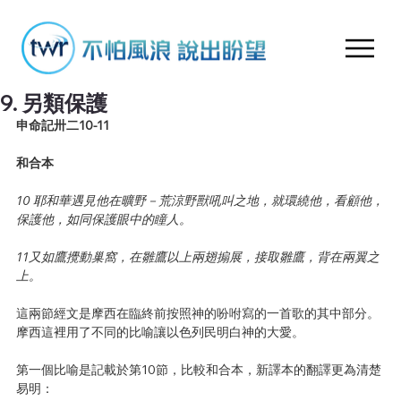
9. 另類保護
申命記卅二10-11
和合本
10 耶和華遇見他在曠野－荒涼野獸吼叫之地，就環繞他，看顧他，
保護他，如同保護眼中的瞳人。
11又如鷹攪動巢窩，在雛鷹以上兩翅搧展，接取雛鷹，背在兩翼之
上。
這兩節經文是摩西在臨終前按照神的吩咐寫的一首歌的其中部分。
摩西這裡用了不同的比喻讓以色列民明白神的大愛。
第一個比喻是記載於第10節，比較和合本，新譯本的翻譯更為清楚
易明：