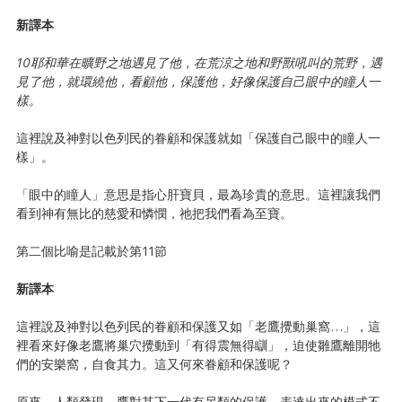
新譯本
10耶和華在曠野之地遇見了他，在荒涼之地和野獸吼叫的荒野，遇
見了他，就環繞他，看顧他，保護他，好像保護自己眼中的瞳人一
樣。
這裡說及神對以色列民的眷顧和保護就如「保護自己眼中的瞳人一
樣」。
「眼中的瞳人」意思是指心肝寶貝，最為珍貴的意思。這裡讓我們
看到神有無比的慈愛和憐憫，祂把我們看為至寶。
第二個比喻是記載於第11節
新譯本
這裡說及神對以色列民的眷顧和保護又如「老鷹攪動巢窩…」，這
裡看來好像老鷹將巢穴攪動到「有得震無得瞓」，迫使雛鷹離開牠
們的安樂窩，自食其力。這又何來眷顧和保護呢？