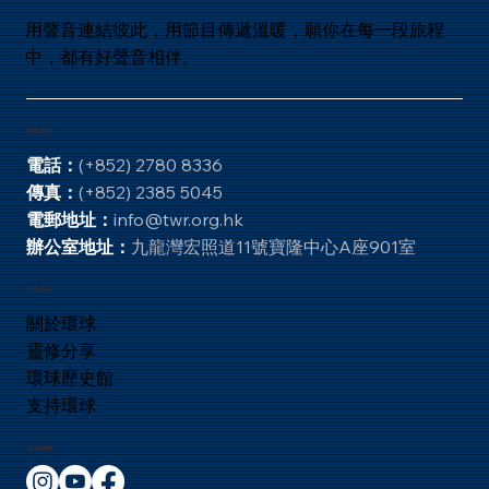
和華降瘟疫與以色列人後，耶和華後悔了： 和合
本是這樣記載的：天使向 耶路撒冷 伸手要滅城
用聲音連結彼此，用節目傳遞溫暖，願你在每一段旅程
的時候，耶和華 後悔 ，就不降這災了，吩咐滅
中，都有好聲音相伴。
民的天使說： 「夠了！住手吧！」 那時耶和華
的使者在耶布斯人 亞勞拿的禾場那裏。（撒母耳
記下 24:
聯絡資訊
電話：
(+852) 2780 8336
傳真：
(+852) 2385 5045
電郵地址：
info@twr.org.hk
辦公室地址：
九龍灣宏照道11號寶隆中心A座901室
快速連結
關於環球
靈修分享
環球歷史館
支持環球
保持聯繫