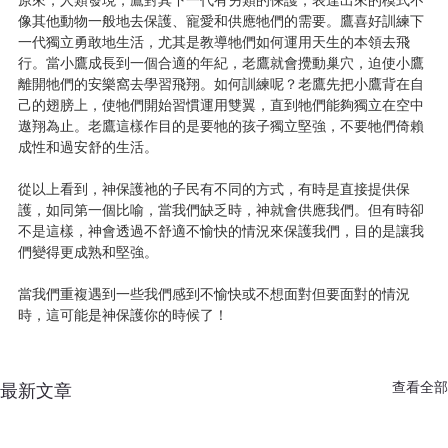
原來，人類發現，鷹對其下一代有另類的保護，表達出來的模式不
像其他動物一般地去保護、寵愛和供應牠們的需要。鷹喜好訓練下
一代獨立勇敢地生活，尤其是教導牠們如何運用天生的本領去飛
行。當小鷹成長到一個合適的年紀，老鷹就會攪動巢穴，迫使小鷹
離開牠們的安樂窩去學習飛翔。如何訓練呢？老鷹先把小鷹背在自
己的翅膀上，使牠們開始習慣運用雙翼，直到牠們能夠獨立在空中
遨翔為止。老鷹這樣作目的是要牠的孩子獨立堅強，不要牠們倚賴
成性和過安舒的生活。
從以上看到，神保護祂的子民有不同的方式，有時是直接提供保
護，如同第一個比喻，當我們缺乏時，神就會供應我們。但有時卻
不是這樣，神會透過不舒適不愉快的情況來保護我們，目的是讓我
們變得更成熟和堅強。
當我們重複遇到一些我們感到不愉快或不想面對但要面對的情況
時，這可能是神保護你的時候了！
查看全部
最新文章