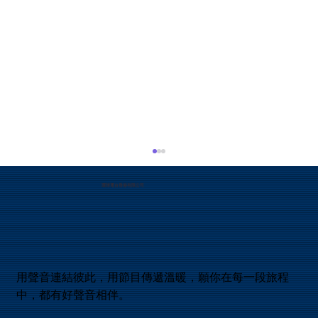
19. 神會為所作的事後悔嗎？
環球電台香港有限公司
聖經舊約的確有記載神後悔一些所作的事，最早
是創世記六6記載神後悔造人在地上，曾經在培
靈會講道會中聽過引用撒母耳記下廿四章提及大
衛數點人口以後自責，向神禱告說犯了大罪，耶
和華降瘟疫與以色列人後，耶和華後悔了： 和合
本是這樣記載的：天使向 耶路撒冷 伸手要滅城
用聲音連結彼此，用節目傳遞溫暖，願你在每一段旅程
的時候，耶和華 後悔 ，就不降這災了，吩咐滅
中，都有好聲音相伴。
民的天使說： 「夠了！住手吧！」 那時耶和華