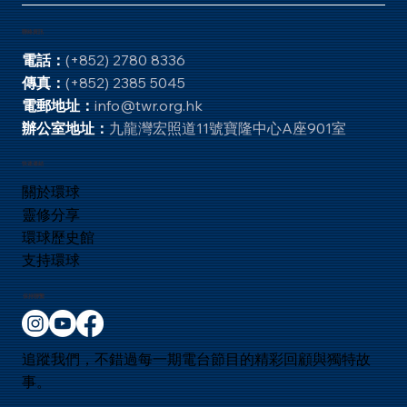
的使者在耶布斯人 亞勞拿的禾場那裏。（撒母耳
記下 24:
聯絡資訊
電話：
(+852) 2780 8336
傳真：
(+852) 2385 5045
電郵地址：
info@twr.org.hk
辦公室地址：
九龍灣宏照道11號寶隆中心A座901室
快速連結
關於環球
靈修分享
環球歷史館
支持環球
保持聯繫
追蹤我們，不錯過每一期電台節目的精彩回顧與獨特故
事。