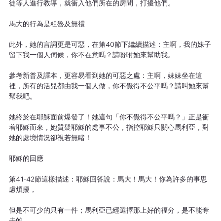
徒等人進行教導，就衝入他們所在的房間，打擾他們。
馬大的行為是粗魯及無禮
此外，她的言詞更是可惡，在第40節下繼續描述：主啊，我的妹子
留下我一個人伺候，你不在意嗎？請吩咐她來幫助我。
參考新普及譯本，更容易看到她的可惡之處：主啊，妹妹坐在這
裡，所有的活兒都由我一個人做，你不覺得不公平嗎？請叫她來幫
幫我吧。
她終於在耶穌面前爆發了！她這句「你不覺得不公平嗎？」正是衝
着耶穌而來，她質疑耶穌的處事不公，指控耶穌只關心馬利亞，對
她的處境情況卻視若無睹！
耶穌的回應
第41-42節這樣描述：耶穌回答說：馬大！馬大！你為許多的事思
慮煩擾，
但是不可少的只有一件；馬利亞已經選擇那上好的福分，是不能奪
去的。