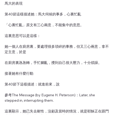
馬大的表現
第40節這樣描述她：馬大伺候的事多，心裏忙亂
「心裏忙亂」原文有三心兩意，不能集中的意思。
這裏意思可以是這樣：
她一個人在廚房裏，要處理很多瑣碎的事務，但又三心兩意，拿不
定主意，於是
在廚房裏氹氹轉，手忙腳亂，攪到自己很大壓力，十分煩躁。
接著她有什麼行動
第40節下這樣描述：就進前來，說
參考The Message (by Eugene H. Peterson)：Later, she 
stepped in, interrupting them.
這裏顯示，她已失去耐性，沒顧及當時的情況，就是耶穌正在跟門