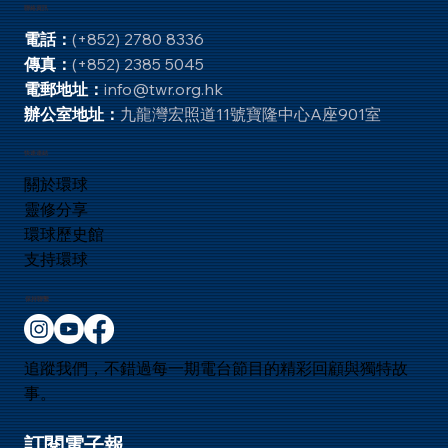
記下 24:
聯絡資訊
電話：
(+852) 2780 8336
傳真：
(+852) 2385 5045
電郵地址：
info@twr.org.hk
辦公室地址：
九龍灣宏照道11號寶隆中心A座901室
快速連結
關於環球
靈修分享
環球歷史館
支持環球
保持聯繫
追蹤我們，不錯過每一期電台節目的精彩回顧與獨特故
事。
訂閱電子報