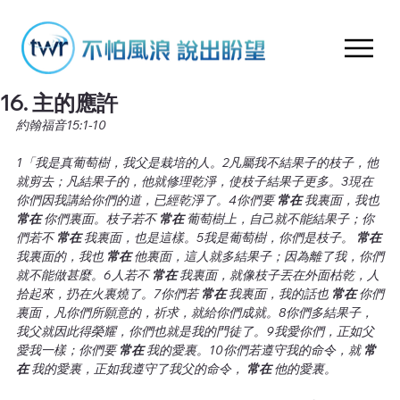
16. 主的應許
約翰福音15:1-10
1「我是真葡萄樹，我父是栽培的人。2凡屬我不結果子的枝子，他
就剪去；凡結果子的，他就修理乾淨，使枝子結果子更多。3現在
你們因我講給你們的道，已經乾淨了。4你們要
 常在 
我裏面，我也
常在 
你們裏面。枝子若不
 常在 
葡萄樹上，自己就不能結果子；你
們若不
 常在 
我裏面，也是這樣。5我是葡萄樹，你們是枝子。
 常在 
我裏面的，我也
 常在 
他裏面，這人就多結果子；因為離了我，你們
就不能做甚麼。6人若不
 常在 
我裏面，就像枝子丟在外面枯乾，人
拾起來，扔在火裏燒了。7你們若
 常在 
我裏面，我的話也
 常在 
你們
裏面，凡你們所願意的，祈求，就給你們成就。8你們多結果子，
我父就因此得榮耀，你們也就是我的門徒了。9我愛你們，正如父
愛我一樣；你們要
 常在 
我的愛裏。10你們若遵守我的命令，就
 常
在 
我的愛裏，正如我遵守了我父的命令，
 常在 
他的愛裏。