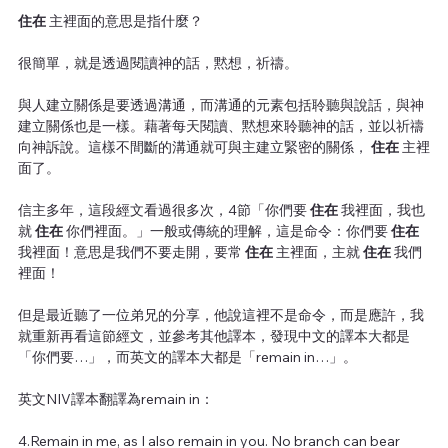
住在 
主裡面的意思是指什麼？
很簡單，就是透過閱讀神的話，黙想，祈禱。
與人建立關係是要透過溝通，而溝通的元素包括聆聽與說話，與神
建立關係也是一樣。藉著每天閱讀、黙想來聆聽神的話，並以祈禱
向神訴說。這樣不間斷的溝通就可與主建立緊密的關係，
 住在 
主裡
面了。
信主多年，這段經文看過很多次，4節「你們要
 住在 
我裡面，我也
就
 住在 
你們裡面。」一般或傳統的理解，這是命令：你們要
 住在 
我裡面！意思是我們不要走開，要常
 住在 
主裡面，主就
 住在 
我們
裡面！
但是最近聽了一位弟兄的分享，他說這裡不是命令，而是應許，我
就重新再看這節經文，並參考其他譯本，發現中文的譯本大都是
「你們要…」，而英文的譯本大都是「remain in…」。
英文NIV譯本翻譯為remain in：
4.Remain in me, as I also remain in you. No branch can bear 