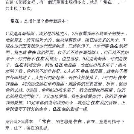
在這10節經文裡，有一個詞重覆出現很多次，就是「
 常在 
」，一
共出現了12次。
「
 常在 
」是指什麼？參考新譯本：
1“我是真葡萄樹，我父是培植的人。2所有屬我而不結果子的枝子，
他就剪去；所有結果子的，他就修剪乾淨，讓它結更多的果子。3
現在你們因著我對你們所講的道，已經乾淨了。4你們要
 住在 
我裡
面，我也就
 住在 
你們裡面。枝子若不連在葡萄樹上，自己就不能結
果子；你們若不
 住在 
我裡面，也是這樣。5我是葡萄樹，你們是枝
子。
 住在 
我裡面的，我也
 住在 
他裡面，他就結出很多果子；因為
離開了我，你們就不能作甚麼。6人若不
 住在 
我裡面，就像枝子丟
在外面枯乾了，人把它們拾起來，丟在火裡燒掉了。7你們若
 住在 
我裡面，我的話也留在你們裡面；無論你們想要甚麼，祈求，就給
你們成就。8這樣，你們結出很多果子，我父就因此得榮耀，你們
也就是我的門徒了。9父怎樣愛我，我也怎樣愛你們；你們要
 住在 
我的愛裡。10如果你們遵守我的命令，就必定
 住在 
我的愛裡，正
像我遵守了我父的命令，
 住在 
他的愛裡一樣。
綜合這2個譯本，「
 常在 
」的意思是
 住在 
，留在。意思可指停下
來，住下，留在的意思。