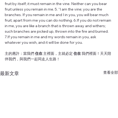
fruit by itself; it must remain in the vine. Neither can you bear 
fruit unless you remain in me. 5. “I am the vine; you are the 
branches. If you remain in me and I in you, you will bear much 
fruit; apart from me you can do nothing. 6.If you do not remain 
in me, you are like a branch that is thrown away and withers; 
such branches are picked up, thrown into the fire and burned. 
7.If you remain in me and my words remain in you, ask 
whatever you wish, and it will be done for you.
主的應許：當我們
 住在 
主裡面，主就必定
 住在 
我們裡面！天天陪
伴我們，與我們一起同走人生路！
查看全部
最新文章