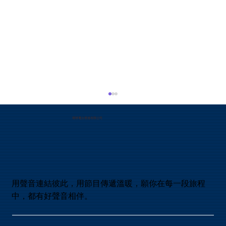
19. 神會為所作的事後悔嗎？
環球電台香港有限公司
聖經舊約的確有記載神後悔一些所作的事，最早
是創世記六6記載神後悔造人在地上，曾經在培
靈會講道會中聽過引用撒母耳記下廿四章提及大
衛數點人口以後自責，向神禱告說犯了大罪，耶
和華降瘟疫與以色列人後，耶和華後悔了： 和合
本是這樣記載的：天使向 耶路撒冷 伸手要滅城
用聲音連結彼此，用節目傳遞溫暖，願你在每一段旅程
的時候，耶和華 後悔 ，就不降這災了，吩咐滅
中，都有好聲音相伴。
民的天使說： 「夠了！住手吧！」 那時耶和華
的使者在耶布斯人 亞勞拿的禾場那裏。（撒母耳