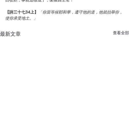
自收割，事就這樣成了，榮耀歸主名！
【詩三十七34上】
「你當等候耶和華，遵守他的道，他就抬舉你，
使你承受地土。」
查看全部
最新文章