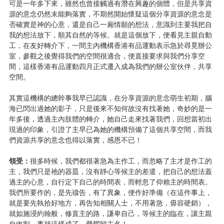
可是一年多下來，雖然也曾接觸過有潛在興趣的個體，但是共享資
源的意念仍然未能夠落實，不期然開始懷疑這個分享資源的意念是
否確實是神的心意，還是自己一廂情願的想法，意識到主要我把自
我的想法放下，順其自然的等候。就是這個放下，便看見主親自動
工，在友好轉介下，一間主內機構香港有品運動表示急於尋覓辦公
室，參觀之後覺得我們的空間很適合，便直接要求與我們分享空
間，這樣香港有品運動四月正式遷入成為我們的辦公室伙伴，共享
空間。
其實這機構的總幹事我早已認識，在分享資源的意念萌生初期，腦
海已閃出過她的影子，只是後來不知何故沒有找著她，奇妙的是一
年多後，透過主內肢體的轉介，她自己走來找著我們，回想當初出
現過的印象，引證了主早已為她的機構預備了這個共享空間，而我
們資源共享的意念也得以落實，感恩不已！
領受：
很多時候，我們都很著急為主作工，而忽略了主才是作工的
主，我們只是祂的器皿，沒有靜心等候主的差遣，把自己的想法蓋
過主的心意，自行定下自己的時間表，而輕忽了仰賴主的時間表。
我們所要作的，是先禱告，有了異象，便作好準備（在這件事上，
就是要先執拾好地方，再告知相關人士，不用著急，毋容硬銷），
就如施浸約翰般，修直主的路，謙卑自己，等候主的臨在，讓主親