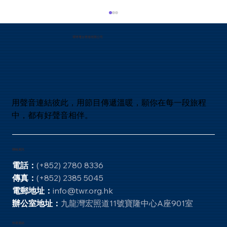
19. 神會為所作的事後悔嗎？
環球電台香港有限公司
聖經舊約的確有記載神後悔一些所作的事，最早
是創世記六6記載神後悔造人在地上，曾經在培
靈會講道會中聽過引用撒母耳記下廿四章提及大
衛數點人口以後自責，向神禱告說犯了大罪，耶
和華降瘟疫與以色列人後，耶和華後悔了： 和合
本是這樣記載的：天使向 耶路撒冷 伸手要滅城
用聲音連結彼此，用節目傳遞溫暖，願你在每一段旅程
的時候，耶和華 後悔 ，就不降這災了，吩咐滅
中，都有好聲音相伴。
民的天使說： 「夠了！住手吧！」 那時耶和華
的使者在耶布斯人 亞勞拿的禾場那裏。（撒母耳
記下 24:
聯絡資訊
電話：
(+852) 2780 8336
傳真：
(+852) 2385 5045
電郵地址：
info@twr.org.hk
辦公室地址：
九龍灣宏照道11號寶隆中心A座901室
快速連結