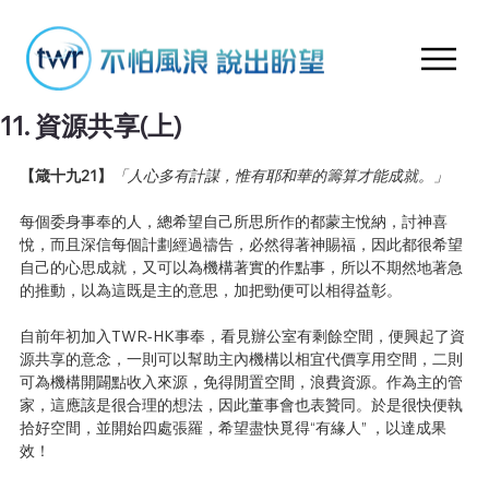
11. 資源共享(上)
【箴十九21】
「人心多有計謀，惟有耶和華的籌算才能成就。」
每個委身事奉的人，總希望自己所思所作的都蒙主悅納，討神喜
悅，而且深信每個計劃經過禱告，必然得著神賜福，因此都很希望
自己的心思成就，又可以為機構著實的作點事，所以不期然地著急
的推動，以為這既是主的意思，加把勁便可以相得益彰。
自前年初加入TWR-HK事奉，看見辦公室有剩餘空間，便興起了資
源共享的意念，一則可以幫助主內機構以相宜代價享用空間，二則
可為機構開闢點收入來源，免得閒置空間，浪費資源。作為主的管
家，這應該是很合理的想法，因此董事會也表贊同。於是很快便執
拾好空間，並開始四處張羅，希望盡快覓得“有緣人” ，以達成果
效！