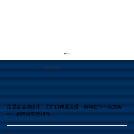
19. 神會為所作的事後悔嗎？
環球電台香港有限公司
聖經舊約的確有記載神後悔一些所作的事，最早
是創世記六6記載神後悔造人在地上，曾經在培
靈會講道會中聽過引用撒母耳記下廿四章提及大
衛數點人口以後自責，向神禱告說犯了大罪，耶
和華降瘟疫與以色列人後，耶和華後悔了： 和合
本是這樣記載的：天使向 耶路撒冷 伸手要滅城
用聲音連結彼此，用節目傳遞溫暖，願你在每一段旅程
的時候，耶和華 後悔 ，就不降這災了，吩咐滅
中，都有好聲音相伴。
民的天使說： 「夠了！住手吧！」 那時耶和華
的使者在耶布斯人 亞勞拿的禾場那裏。（撒母耳