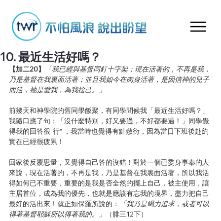
10. 最近生活好嗎？
【加二20】
「我已經與基督同釘十字架；現在活著的，不再是我，
乃是基督在我裏面活著；並且我如今在肉身活著，是因信神的兒子
而活，祂是愛我，為我捨己。」
前幾天和神學院的舊同學飯聚，有同學問候我「最近生活好嗎？」
我隨口應了句：「沒什麼特別，好又要過，不好都要過！」同學覺
得我的回答很“行” ，我當時也覺得有點敷衍，因為當日下班後赴約
實在已經很疲累！
回家後反覆思量，又覺得自己答的沒錯！對於一個已委身事奉的人
來說，現在活著的，不再是我，乃是基督在我裏面活著，所以我活
得如何已不重要，重要的是我是否全然的擺上自己，被主使用，讓
主居首位，成為我的優先，也就是應該有忘我的境界，盡力把自己
最好的活出來！就正如保羅所說的：
「我乃是竭力追求，或者可以
得著基督耶穌所以得著我的。」
（腓三12下）