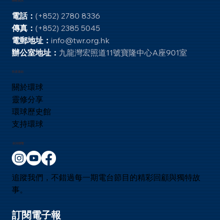
記下 24:
聯絡資訊
電話：
(+852) 2780 8336
傳真：
(+852) 2385 5045
電郵地址：
info@twr.org.hk
辦公室地址：
九龍灣宏照道11號寶隆中心A座901室
快速連結
關於環球
靈修分享
環球歷史館
支持環球
保持聯繫
追蹤我們，不錯過每一期電台節目的精彩回顧與獨特故
事。
訂閱電子報