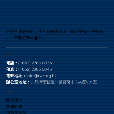
用聲音連結彼此，用節目傳遞溫暖，願你在每一段旅程
您的標題：部落格有什麼內容？
中，都有好聲音相伴。
聯絡資訊
電話：
(+852) 2780 8336
傳真：
(+852) 2385 5045
電郵地址：
info@twr.org.hk
辦公室地址：
九龍灣宏照道11號寶隆中心A座901室
快速連結
關於環球
靈修分享
環球歷史館